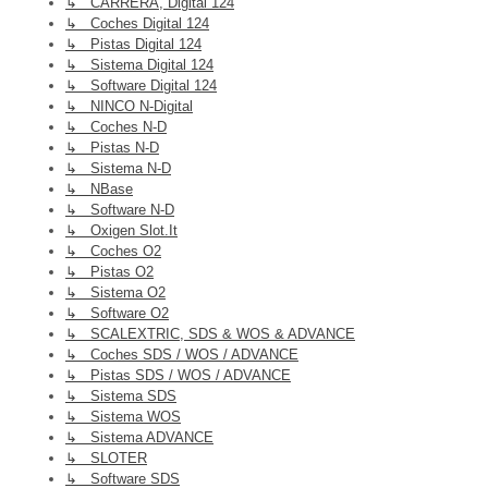
↳ CARRERA, Digital 124
↳ Coches Digital 124
↳ Pistas Digital 124
↳ Sistema Digital 124
↳ Software Digital 124
↳ NINCO N-Digital
↳ Coches N-D
↳ Pistas N-D
↳ Sistema N-D
↳ NBase
↳ Software N-D
↳ Oxigen Slot.it
↳ Coches O2
↳ Pistas O2
↳ Sistema O2
↳ Software O2
↳ SCALEXTRIC, SDS & WOS & ADVANCE
↳ Coches SDS / WOS / ADVANCE
↳ Pistas SDS / WOS / ADVANCE
↳ Sistema SDS
↳ Sistema WOS
↳ Sistema ADVANCE
↳ SLOTER
↳ Software SDS