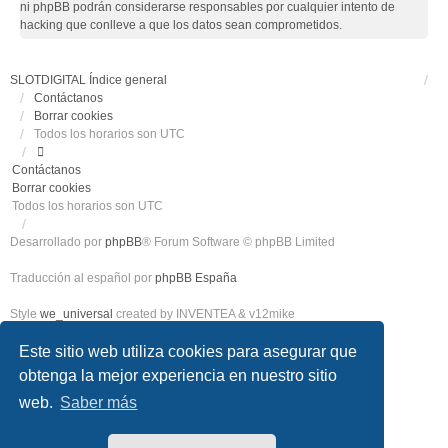
ni phpBB podrán considerarse responsables por cualquier intento de
hacking que conlleve a que los datos sean comprometidos.
SLOTDIGITAL
Índice general
Contáctanos
Borrar cookies
Todos los horarios son
UTC
Contáctanos
Borrar cookies
Todos los horarios son
UTC
Desarrollado por
phpBB
® Forum Software © phpBB Limited
Traducción al español por
phpBB España
Style
we_universal
created by INVENTEA & v12mike
Este sitio web utiliza cookies para asegurar que
Privacidad
|
Condiciones
obtenga la mejor experiencia en nuestro sitio
web.
Saber más