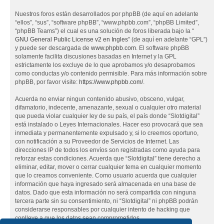
Nuestros foros están desarrollados por phpBB (de aquí en adelante
“ellos”, “sus”, “software phpBB”, “www.phpbb.com”, “phpBB Limited”,
“phpBB Teams”) el cual es una solución de foros liberada bajo la “
GNU General Public License v2 en Ingles
” (de aquí en adelante “GPL”)
y puede ser descargada de
www.phpbb.com
. El software phpBB
solamente facilita discusiones basadas en Internet y la GPL
estrictamente los excluye de lo que aprobamos y/o desaprobamos
como conductas y/o contenido permisible. Para más información sobre
phpBB, por favor visite:
https://www.phpbb.com/
.
Acuerda no enviar ningun contenido abusivo, obsceno, vulgar,
difamatorio, indecente, amenazante, sexual o cualquier otro material
que pueda violar cualquier ley de su país, el país donde “Slotdigital”
está instalado o Leyes Internacionales. Hacer eso provocará que sea
inmediata y permanentemente expulsado y, si lo creemos oportuno,
con notificación a su Proveedor de Servicios de Internet. Las
direcciones IP de todos los envíos son registradas como ayuda para
reforzar estas condiciones. Acuerda que “Slotdigital” tiene derecho a
eliminar, editar, mover o cerrar cualquier tema en cualquier momento
que lo creamos conveniente. Como usuario acuerda que cualquier
información que haya ingresado será almacenada en una base de
datos. Dado que esta información no será compartida con ninguna
tercera parte sin su consentimiento, ni “Slotdigital” ni phpBB podrán
considerarse responsables por cualquier intento de hacking que
conlleve a que los datos sean comprometidos.