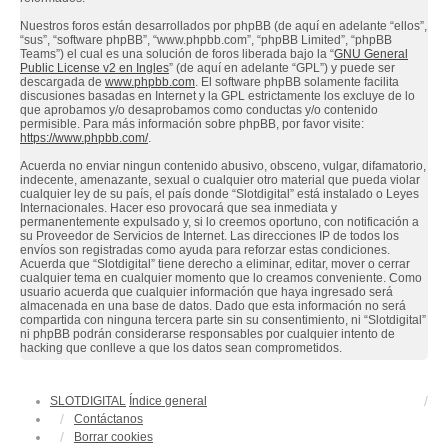
Nuestros foros están desarrollados por phpBB (de aquí en adelante “ellos”,
“sus”, “software phpBB”, “www.phpbb.com”, “phpBB Limited”, “phpBB
Teams”) el cual es una solución de foros liberada bajo la “
GNU General
Public License v2 en Ingles
” (de aquí en adelante “GPL”) y puede ser
descargada de
www.phpbb.com
. El software phpBB solamente facilita
discusiones basadas en Internet y la GPL estrictamente los excluye de lo
que aprobamos y/o desaprobamos como conductas y/o contenido
permisible. Para más información sobre phpBB, por favor visite:
https://www.phpbb.com/
.
Acuerda no enviar ningun contenido abusivo, obsceno, vulgar, difamatorio,
indecente, amenazante, sexual o cualquier otro material que pueda violar
cualquier ley de su país, el país donde “Slotdigital” está instalado o Leyes
Internacionales. Hacer eso provocará que sea inmediata y
permanentemente expulsado y, si lo creemos oportuno, con notificación a
su Proveedor de Servicios de Internet. Las direcciones IP de todos los
envíos son registradas como ayuda para reforzar estas condiciones.
Acuerda que “Slotdigital” tiene derecho a eliminar, editar, mover o cerrar
cualquier tema en cualquier momento que lo creamos conveniente. Como
usuario acuerda que cualquier información que haya ingresado será
almacenada en una base de datos. Dado que esta información no será
compartida con ninguna tercera parte sin su consentimiento, ni “Slotdigital”
ni phpBB podrán considerarse responsables por cualquier intento de
hacking que conlleve a que los datos sean comprometidos.
SLOTDIGITAL
Índice general
Contáctanos
Borrar cookies