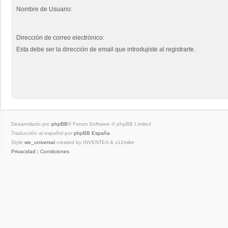
Nombre de Usuario:
Dirección de correo electrónico:
Esta debe ser la dirección de email que introdujiste al registrarte.
Desarrollado por
phpBB
® Forum Software © phpBB Limited
Traducción al español por
phpBB España
Style
we_universal
created by INVENTEA & v12mike
Privacidad
|
Condiciones