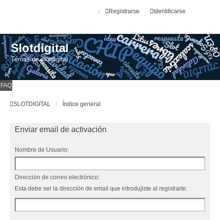
Registrarse
Identificarse
Slotdigital
Temas de slotdigital
FAQ
SLOTDIGITAL
Índice general
Enviar email de activación
Nombre de Usuario:
Dirección de correo electrónico:
Esta debe ser la dirección de email que introdujiste al registrarte.