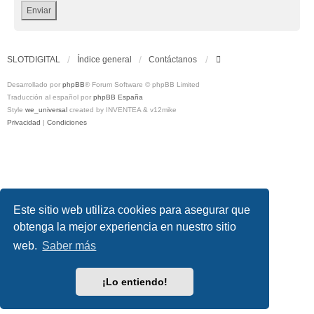
SLOTDIGITAL
Índice general
Contáctanos
Desarrollado por
phpBB
® Forum Software © phpBB Limited
Traducción al español por
phpBB España
Style
we_universal
created by INVENTEA & v12mike
Privacidad
|
Condiciones
Este sitio web utiliza cookies para asegurar que
obtenga la mejor experiencia en nuestro sitio
web.
Saber más
¡Lo entiendo!