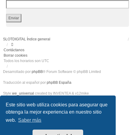
SLOTDIGITAL
Índice general
Contáctanos
Borrar cookies
Todos los horarios son
UTC
Desarrollado por
phpBB
® Forum Software © phpBB Limited
Traducción al español por
phpBB España
Style
we_universal
created by INVENTEA & v12mike
Este sitio web utiliza cookies para asegurar que
Privacidad
|
Condiciones
obtenga la mejor experiencia en nuestro sitio
web.
Saber más