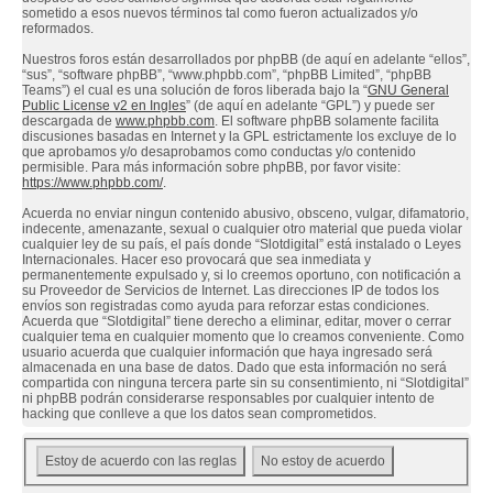
sometido a esos nuevos términos tal como fueron actualizados y/o
reformados.
Nuestros foros están desarrollados por phpBB (de aquí en adelante “ellos”,
“sus”, “software phpBB”, “www.phpbb.com”, “phpBB Limited”, “phpBB
Teams”) el cual es una solución de foros liberada bajo la “
GNU General
Public License v2 en Ingles
” (de aquí en adelante “GPL”) y puede ser
descargada de
www.phpbb.com
. El software phpBB solamente facilita
discusiones basadas en Internet y la GPL estrictamente los excluye de lo
que aprobamos y/o desaprobamos como conductas y/o contenido
permisible. Para más información sobre phpBB, por favor visite:
https://www.phpbb.com/
.
Acuerda no enviar ningun contenido abusivo, obsceno, vulgar, difamatorio,
indecente, amenazante, sexual o cualquier otro material que pueda violar
cualquier ley de su país, el país donde “Slotdigital” está instalado o Leyes
Internacionales. Hacer eso provocará que sea inmediata y
permanentemente expulsado y, si lo creemos oportuno, con notificación a
su Proveedor de Servicios de Internet. Las direcciones IP de todos los
envíos son registradas como ayuda para reforzar estas condiciones.
Acuerda que “Slotdigital” tiene derecho a eliminar, editar, mover o cerrar
cualquier tema en cualquier momento que lo creamos conveniente. Como
usuario acuerda que cualquier información que haya ingresado será
almacenada en una base de datos. Dado que esta información no será
compartida con ninguna tercera parte sin su consentimiento, ni “Slotdigital”
ni phpBB podrán considerarse responsables por cualquier intento de
hacking que conlleve a que los datos sean comprometidos.