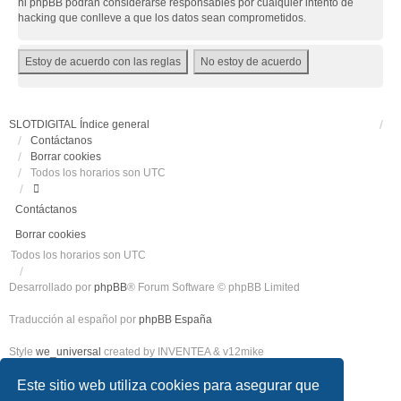
ni phpBB podrán considerarse responsables por cualquier intento de
hacking que conlleve a que los datos sean comprometidos.
SLOTDIGITAL
Índice general
Contáctanos
Borrar cookies
Todos los horarios son
UTC
Contáctanos
Borrar cookies
Todos los horarios son
UTC
Desarrollado por
phpBB
® Forum Software © phpBB Limited
Traducción al español por
phpBB España
Style
we_universal
created by INVENTEA & v12mike
Este sitio web utiliza cookies para asegurar que
Privacidad
|
Condiciones