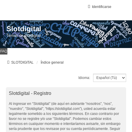
Identificarse
Slotdigital
Temas de slotdigital
FAQ
SLOTDIGITAL
Índice general
Idioma:
Slotdigital - Registro
Al ingresar en “Slotdigital” (de aquí en adelante “nosotros”, “nos”,
“nuestro”, “Slotdigital”, “https://slotdigital.com”), usted acuerda estar
legalmente sometido a los siguientes términos. En caso contrario por
favor no se registre y/o use “Slotdigital”. Podemos cambiar estos
términos en cualquier momento e intentaríamos avisarle, sin embargo
sería prudente que los revisase por su cuenta periódicamente. Seguir