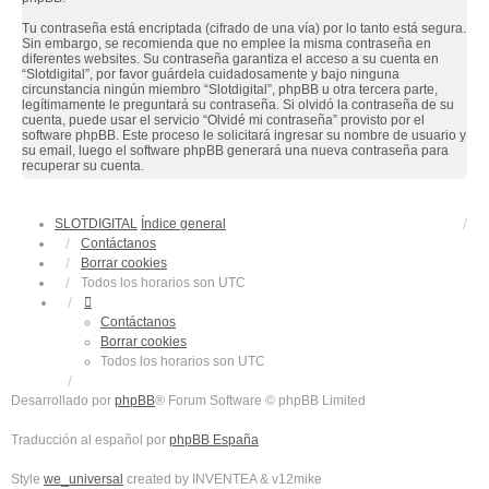
Tu contraseña está encriptada (cifrado de una vía) por lo tanto está segura.
Sin embargo, se recomienda que no emplee la misma contraseña en
diferentes websites. Su contraseña garantiza el acceso a su cuenta en
“Slotdigital”, por favor guárdela cuidadosamente y bajo ninguna
circunstancia ningún miembro “Slotdigital”, phpBB u otra tercera parte,
legítimamente le preguntará su contraseña. Si olvidó la contraseña de su
cuenta, puede usar el servicio “Olvidé mi contraseña” provisto por el
software phpBB. Este proceso le solicitará ingresar su nombre de usuario y
su email, luego el software phpBB generará una nueva contraseña para
recuperar su cuenta.
SLOTDIGITAL
Índice general
Contáctanos
Borrar cookies
Todos los horarios son
UTC
Contáctanos
Borrar cookies
Todos los horarios son
UTC
Desarrollado por
phpBB
® Forum Software © phpBB Limited
Traducción al español por
phpBB España
Style
we_universal
created by INVENTEA & v12mike