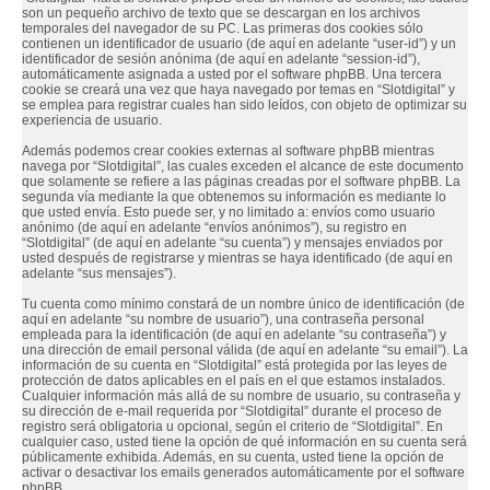
son un pequeño archivo de texto que se descargan en los archivos
temporales del navegador de su PC. Las primeras dos cookies sólo
contienen un identificador de usuario (de aquí en adelante “user-id”) y un
identificador de sesión anónima (de aquí en adelante “session-id”),
automáticamente asignada a usted por el software phpBB. Una tercera
cookie se creará una vez que haya navegado por temas en “Slotdigital” y
se emplea para registrar cuales han sido leídos, con objeto de optimizar su
experiencia de usuario.
Además podemos crear cookies externas al software phpBB mientras
navega por “Slotdigital”, las cuales exceden el alcance de este documento
que solamente se refiere a las páginas creadas por el software phpBB. La
segunda vía mediante la que obtenemos su información es mediante lo
que usted envía. Esto puede ser, y no limitado a: envíos como usuario
anónimo (de aquí en adelante “envíos anónimos”), su registro en
“Slotdigital” (de aquí en adelante “su cuenta”) y mensajes enviados por
usted después de registrarse y mientras se haya identificado (de aquí en
adelante “sus mensajes”).
Tu cuenta como mínimo constará de un nombre único de identificación (de
aquí en adelante “su nombre de usuario”), una contraseña personal
empleada para la identificación (de aquí en adelante “su contraseña”) y
una dirección de email personal válida (de aquí en adelante “su email”). La
información de su cuenta en “Slotdigital” está protegida por las leyes de
protección de datos aplicables en el país en el que estamos instalados.
Cualquier información más allá de su nombre de usuario, su contraseña y
su dirección de e-mail requerida por “Slotdigital” durante el proceso de
registro será obligatoria u opcional, según el criterio de “Slotdigital”. En
cualquier caso, usted tiene la opción de qué información en su cuenta será
públicamente exhibida. Además, en su cuenta, usted tiene la opción de
activar o desactivar los emails generados automáticamente por el software
phpBB.