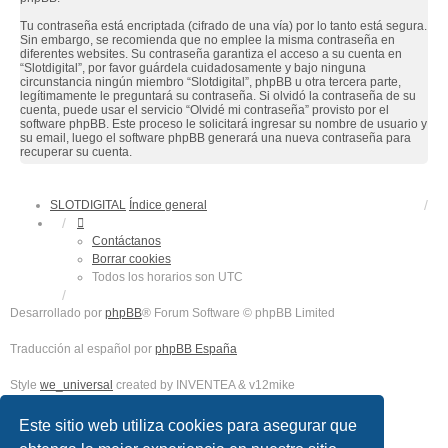
Tu contraseña está encriptada (cifrado de una vía) por lo tanto está segura.
Sin embargo, se recomienda que no emplee la misma contraseña en
diferentes websites. Su contraseña garantiza el acceso a su cuenta en
“Slotdigital”, por favor guárdela cuidadosamente y bajo ninguna
circunstancia ningún miembro “Slotdigital”, phpBB u otra tercera parte,
legítimamente le preguntará su contraseña. Si olvidó la contraseña de su
cuenta, puede usar el servicio “Olvidé mi contraseña” provisto por el
software phpBB. Este proceso le solicitará ingresar su nombre de usuario y
su email, luego el software phpBB generará una nueva contraseña para
recuperar su cuenta.
SLOTDIGITAL
Índice general
Contáctanos
Borrar cookies
Todos los horarios son
UTC
Desarrollado por
phpBB
® Forum Software © phpBB Limited
Traducción al español por
phpBB España
Style
we_universal
created by INVENTEA & v12mike
Privacidad
|
Condiciones
Este sitio web utiliza cookies para asegurar que