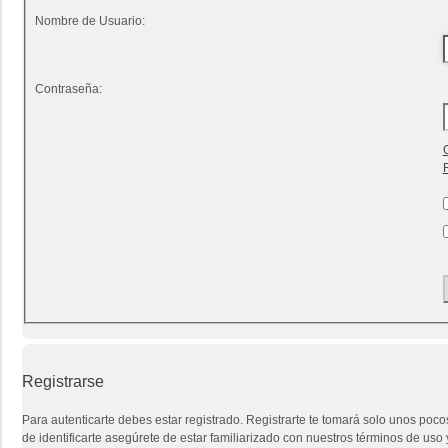
Nombre de Usuario:
Contraseña:
Registrarse
Para autenticarte debes estar registrado. Registrarte te tomará solo unos poc
de identificarte asegúrete de estar familiarizado con nuestros términos de uso y