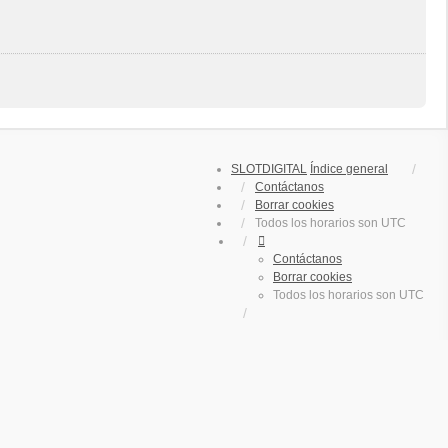
SLOTDIGITAL
Índice general
Contáctanos
Borrar cookies
Todos los horarios son
UTC
Contáctanos
Borrar cookies
Todos los horarios son
UTC