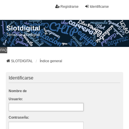
Registrarse
Identificarse
Slotdigital
Temas de slotdigital
FAQ
SLOTDIGITAL
Índice general
Identificarse
Nombre de
Usuario:
Contraseña: