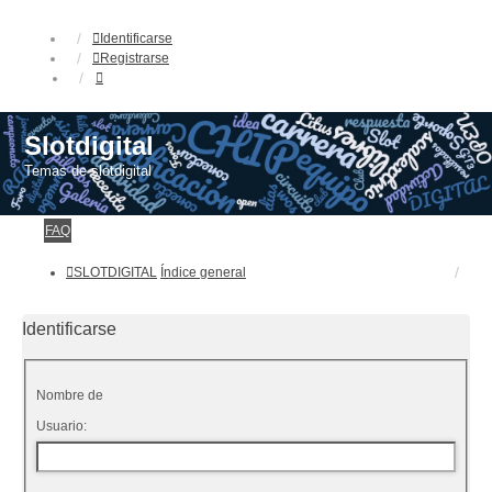
Identificarse
Registrarse
Slotdigital
Temas de slotdigital
FAQ
SLOTDIGITAL
Índice general
Identificarse
Nombre de
Usuario: