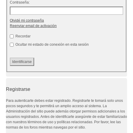
Contraseña:
Olvidé mi contraseña
Reenviar email de activación
Recordar
Ocultar mi estado de conexión en esta sesión
Registrarse
Para autenticarte debes estar registrado. Registrarte te tomará solo unos
pocos segundos y te permitirá un amplio acceso al sistema. La
Administración del sitio puede además otorgar permisos adicionales a los
usuarios registrados. Antes de identificarte asegúrete de estar familiarizado
con nuestros términos de uso y políticas relacionadas. Por favor, lee las
normas de los foros mientras navegas por el sitio.