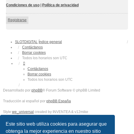
Condiciones de uso
|
Política de privacidad
Registrarse
SLOTDIGITAL
Índice general
Contáctanos
Borrar cookies
Todos los horarios son
UTC
Contáctanos
Borrar cookies
Todos los horarios son
UTC
Desarrollado por
phpBB
® Forum Software © phpBB Limited
Traducción al español por
phpBB España
Style
we_universal
created by INVENTEA & v12mike
Privacidad
|
Condiciones
Este sitio web utiliza cookies para asegurar que
obtenga la mejor experiencia en nuestro sitio