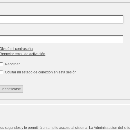
Olvidé mi contraseña
Reenviar email de activación
Recordar
Ocultar mi estado de conexión en esta sesión
cos segundos y te permitirá un amplio acceso al sistema. La Administración del sit