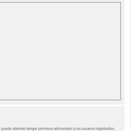
io puede además otorgar permisos adicionales a los usuarios registrados.