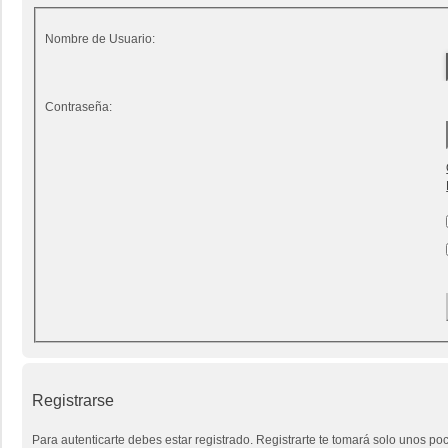
Nombre de Usuario:
Contraseña:
Registrarse
Para autenticarte debes estar registrado. Registrarte te tomará solo unos po