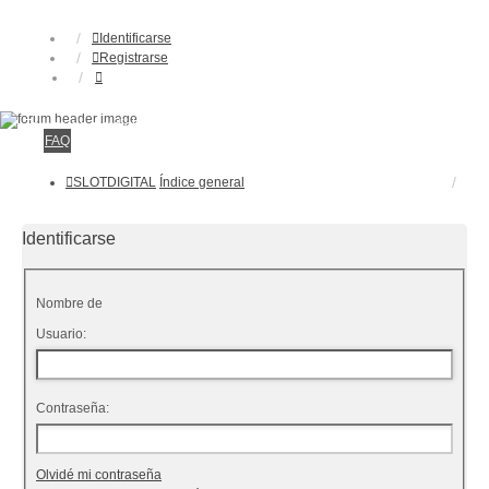
Identificarse
Registrarse
Slotdigital
Temas de slotdigital
FAQ
SLOTDIGITAL
Índice general
Identificarse
Nombre de
Usuario:
Contraseña:
Olvidé mi contraseña