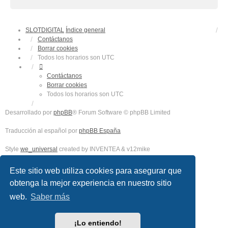
SLOTDIGITAL
Índice general
Contáctanos
Borrar cookies
Todos los horarios son
UTC
Contáctanos
Borrar cookies
Todos los horarios son
UTC
Desarrollado por
phpBB
® Forum Software © phpBB Limited
Traducción al español por
phpBB España
Style
we_universal
created by INVENTEA & v12mike
Privacidad
|
Condiciones
Este sitio web utiliza cookies para asegurar que
obtenga la mejor experiencia en nuestro sitio
web.
Saber más
¡Lo entiendo!