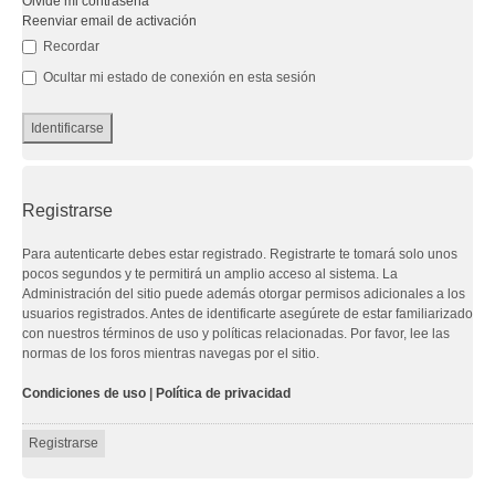
Olvidé mi contraseña
Reenviar email de activación
Recordar
Ocultar mi estado de conexión en esta sesión
Registrarse
Para autenticarte debes estar registrado. Registrarte te tomará solo unos
pocos segundos y te permitirá un amplio acceso al sistema. La
Administración del sitio puede además otorgar permisos adicionales a los
usuarios registrados. Antes de identificarte asegúrete de estar familiarizado
con nuestros términos de uso y políticas relacionadas. Por favor, lee las
normas de los foros mientras navegas por el sitio.
Condiciones de uso
|
Política de privacidad
Registrarse