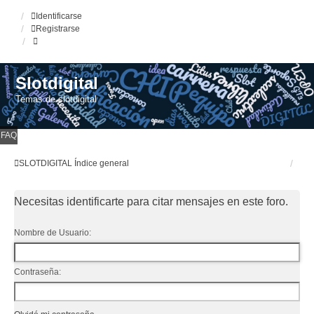
Identificarse
Registrarse
Slotdigital
Temas de slotdigital
FAQ
SLOTDIGITAL
Índice general
Necesitas identificarte para citar mensajes en este foro.
Nombre de Usuario:
Contraseña: