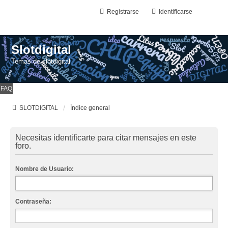
Registrarse
Identificarse
Slotdigital
Temas de slotdigital
FAQ
SLOTDIGITAL
Índice general
Necesitas identificarte para citar mensajes en este
foro.
Nombre de Usuario:
Contraseña: