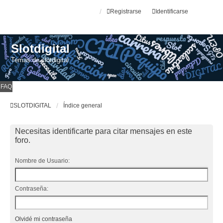
Registrarse
Identificarse
Slotdigital
Temas de slotdigital
FAQ
SLOTDIGITAL
Índice general
Necesitas identificarte para citar mensajes en este
foro.
Nombre de Usuario:
Contraseña:
Olvidé mi contraseña