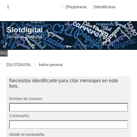
Registrarse
Identificarse
Slotdigital
Temas de slotdigital
FAQ
SLOTDIGITAL
Índice general
Necesitas identificarte para citar mensajes en este
foro.
Nombre de Usuario:
Contraseña:
Olvidé mi contraseña