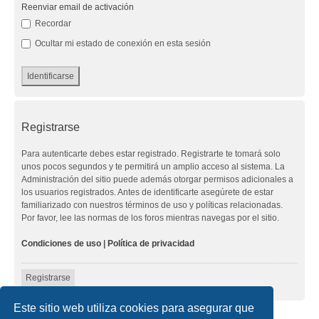
Reenviar email de activación
Recordar
Ocultar mi estado de conexión en esta sesión
Registrarse
Para autenticarte debes estar registrado. Registrarte te tomará solo
unos pocos segundos y te permitirá un amplio acceso al sistema. La
Administración del sitio puede además otorgar permisos adicionales a
los usuarios registrados. Antes de identificarte asegúrete de estar
familiarizado con nuestros términos de uso y políticas relacionadas.
Por favor, lee las normas de los foros mientras navegas por el sitio.
Condiciones de uso
|
Política de privacidad
Registrarse
Este sitio web utiliza cookies para asegurar que