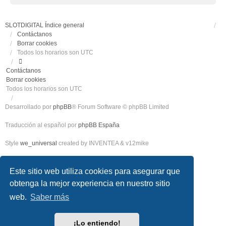
SLOTDIGITAL
Índice general
Contáctanos
Borrar cookies
Todos los horarios son
UTC
Contáctanos
Borrar cookies
Todos los horarios son
UTC
Desarrollado por
phpBB
® Forum Software © phpBB Limited
Traducción al español por
phpBB España
Style
we_universal
created by INVENTEA & v12mike
Privacidad
|
Condiciones
Este sitio web utiliza cookies para asegurar que
obtenga la mejor experiencia en nuestro sitio
web.
Saber más
¡Lo entiendo!