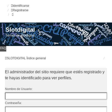
Identificarse
Registrarse
Slotdigital
Temas de slotdigital
FAQ
SLOTDIGITAL
Índice general
El administrador del sitio requiere que estés registrado y
te hayas identificado para ver perfiles.
Nombre de Usuario:
Contraseña: