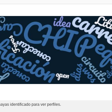
hayas identificado para ver perfiles.