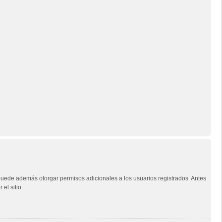
o puede además otorgar permisos adicionales a los usuarios registrados. Antes
el sitio.