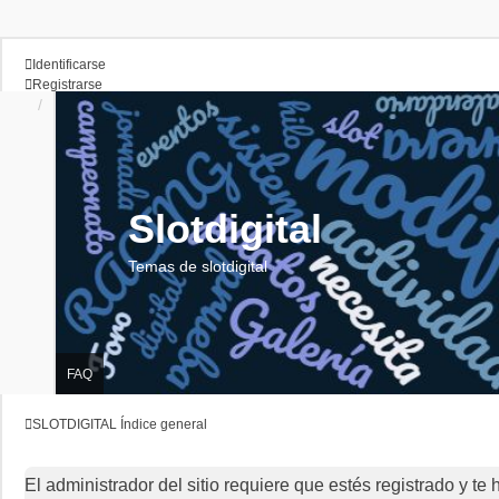
Identificarse
Registrarse
Slotdigital
Temas de slotdigital
FAQ
SLOTDIGITAL
Índice general
El administrador del sitio requiere que estés registrado y te 