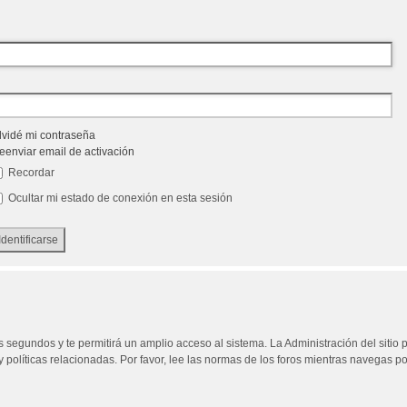
lvidé mi contraseña
eenviar email de activación
Recordar
Ocultar mi estado de conexión en esta sesión
os segundos y te permitirá un amplio acceso al sistema. La Administración del siti
 políticas relacionadas. Por favor, lee las normas de los foros mientras navegas por 