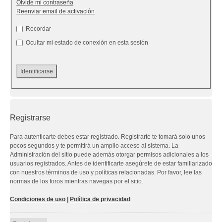
Olvidé mi contraseña
Reenviar email de activación
Recordar
Ocultar mi estado de conexión en esta sesión
Registrarse
Para autenticarte debes estar registrado. Registrarte te tomará solo unos
pocos segundos y te permitirá un amplio acceso al sistema. La
Administración del sitio puede además otorgar permisos adicionales a los
usuarios registrados. Antes de identificarte asegúrete de estar familiarizado
con nuestros términos de uso y políticas relacionadas. Por favor, lee las
normas de los foros mientras navegas por el sitio.
Condiciones de uso
|
Política de privacidad