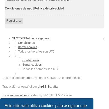
Condiciones de uso
|
Política de privacidad
Registrarse
SLOTDIGITAL
Índice general
Contáctanos
Borrar cookies
Todos los horarios son
UTC
Contáctanos
Borrar cookies
Todos los horarios son
UTC
Desarrollado por
phpBB
® Forum Software © phpBB Limited
Traducción al español por
phpBB España
Style
we_universal
created by INVENTEA & v12mike
Privacidad
|
Condiciones
Este sitio web utiliza cookies para asegurar que