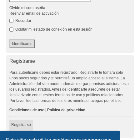
Olvidé mi contraseña
Reenviar email de activación
Recordar
Ocultar mi estado de conexión en esta sesión
Registrarse
Para autenticarte debes estar registrado. Registrarte te tomará solo
unos pocos segundos y te permitirá un amplio acceso al sistema. La
Administración del sitio puede además otorgar permisos adicionales a
los usuarios registrados. Antes de identificarte asegúrete de estar
familiarizado con nuestros términos de uso y políticas relacionadas.
Por favor, lee las normas de los foros mientras navegas por el sitio.
Condiciones de uso
|
Política de privacidad
Registrarse