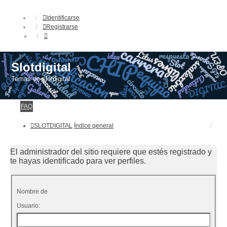
Identificarse
Registrarse
Slotdigital
Temas de slotdigital
FAQ
SLOTDIGITAL
Índice general
El administrador del sitio requiere que estés registrado y
te hayas identificado para ver perfiles.
Nombre de
Usuario: