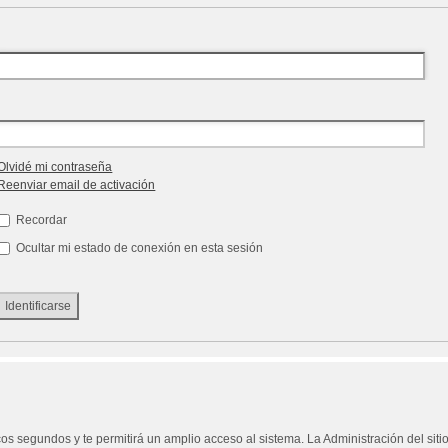
Olvidé mi contraseña
Reenviar email de activación
Recordar
Ocultar mi estado de conexión en esta sesión
cos segundos y te permitirá un amplio acceso al sistema. La Administración del sit