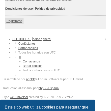
Condiciones de uso
|
Política de privacidad
Registrarse
SLOTDIGITAL
Índice general
Contáctanos
Borrar cookies
Todos los horarios son
UTC
Contáctanos
Borrar cookies
Todos los horarios son
UTC
Desarrollado por
phpBB
® Forum Software © phpBB Limited
Traducción al español por
phpBB España
Style
we_universal
created by INVENTEA & v12mike
Privacidad
|
Condiciones
Este sitio web utiliza cookies para asegurar que