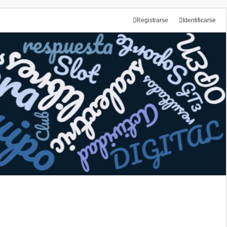
Registrarse
Identificarse