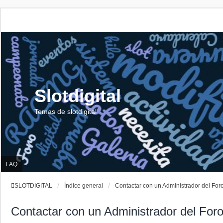
Slotdigital
Temas de slotdigital
FAQ
SLOTDIGITAL
Índice general
Contactar con un Administrador del For
Contactar con un Administrador del For