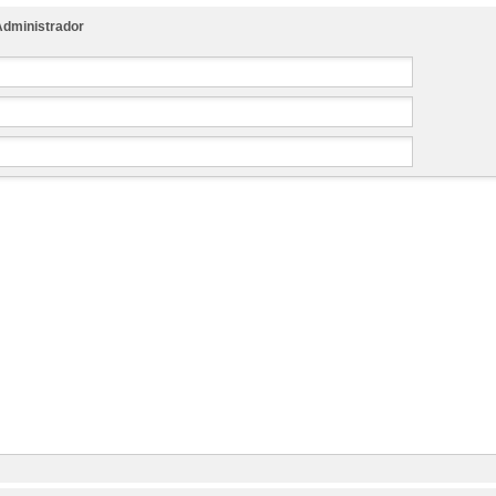
dministrador