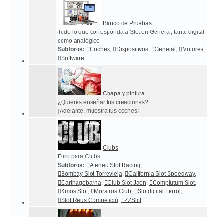
Banco de Pruebas
Todo lo que corresponda a Slot en General, tanto digital
como analógico
Subforos:
Coches
,
Dispositivos
,
General
,
Motores
,
Software
Chapa y pintura
¿Quieres enseñar tus creaciones?
¡Adelante, muestra tus coches!
Clubs
Foro para Clubs
Subforos:
Ateneu Slot Racing
,
Bombay Slot Torrevieja
,
California Slot Speedway
,
Carthagobarna
,
Club Slot Jaén
,
Complutum Slot
,
Kmos Slot
,
Moratros Club
,
Slotdigital Ferrol
,
Slot Reus Competició
,
ZZSlot