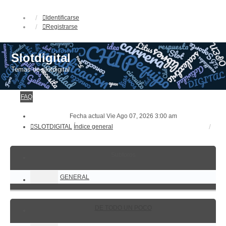
Identificarse
Registrarse
Slotdigital
Temas de slotdigital
FAQ
Fecha actual Vie Ago 07, 2026 3:00 am
SLOTDIGITAL
Índice general
Subforos
GENERAL
DE TODO UN POCO