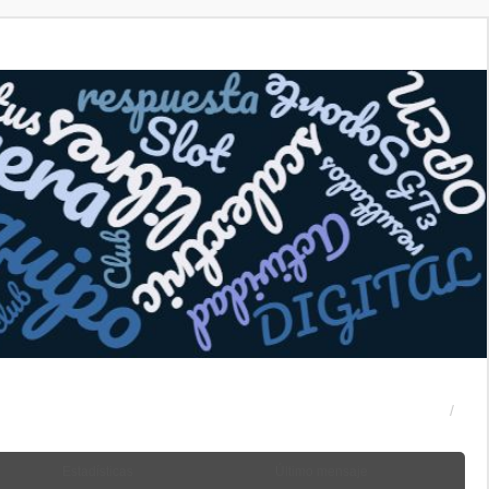
Estadísticas
Último mensaje