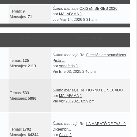
Último mensaje
OXIGEN SERIES 2026
Temas:
9
Ver
por
MALAFAMA
Mensajes:
71
último
Jue May 14, 2026 8:31 am
mensaje
Estadísticas
Último mensaje
Último mensaje
Re:
Elección de neumáticos
Temas:
125
Pista …
Ver
Mensajes:
2113
por
Annefnds
último
Vie Ene 03, 2025 2:46 pm
mensaje
Último mensaje
Re:
HORNO DE SECADO
Temas:
533
Ver
por
MALAFAMA
Mensajes:
5886
último
Vie Abr 23, 2021 6:59 pm
mensaje
Último mensaje
Re:
LA MARATÓ DE TV3 - 9
Temas:
1702
Diciembr…
Ver
Mensajes:
64244
por
Cisco