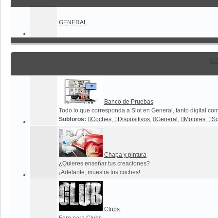
GENERAL
DE
Banco de Pruebas
Todo lo que corresponda a Slot en General, tanto digital co
Subforos:
Coches
,
Dispositivos
,
General
,
Motores
,
So
Chapa y pintura
¿Quieres enseñar tus creaciones?
¡Adelante, muestra tus coches!
Clubs