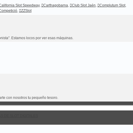
California Slot Speedway
,
Carthagobarna
,
Club Slot Jaén
,
Complutum Slot
,
Competició
,
ZZSlot
nista". Estamos locos por ver esas máquinas.
arte con nosotros tu pequeño tesoro.
S DE SLOT DIGITALES