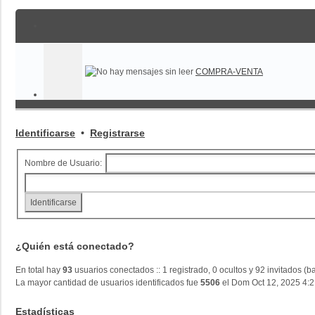
COMPRA-VENTA
Identificarse
•
Registrarse
Nombre de Usuario:
¿Quién está conectado?
En total hay
93
usuarios conectados :: 1 registrado, 0 ocultos y 92 invitados (
La mayor cantidad de usuarios identificados fue
5506
el Dom Oct 12, 2025 4:
Estadísticas