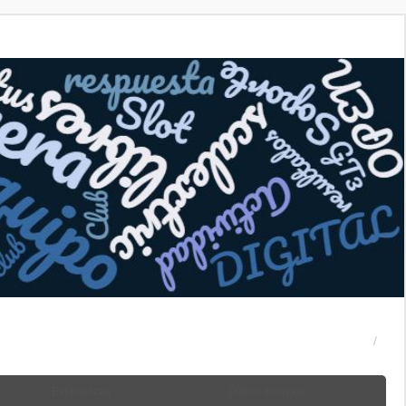
Estadísticas
Último mensaje