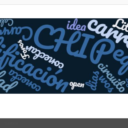
Subforos