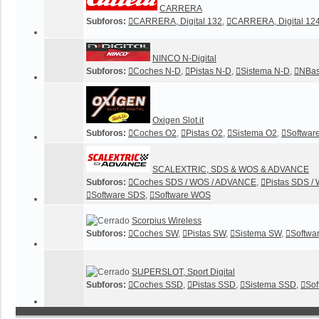
CARRERA
Subforos:
CARRERA, Digital 132
,
CARRERA, Digital 12
NINCO N-Digital
Subforos:
Coches N-D
,
Pistas N-D
,
Sistema N-D
,
NBa
Oxigen Slot.it
Subforos:
Coches O2
,
Pistas O2
,
Sistema O2
,
Softwar
SCALEXTRIC, SDS & WOS & ADVANCE
Subforos:
Coches SDS / WOS / ADVANCE
,
Pistas SDS 
Software SDS
,
Software WOS
Scorpius Wireless
Subforos:
Coches SW
,
Pistas SW
,
Sistema SW
,
Softwa
SUPERSLOT, Sport Digital
Subforos:
Coches SSD
,
Pistas SSD
,
Sistema SSD
,
Sof