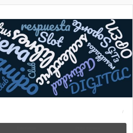
Estadísticas
Último mensaje