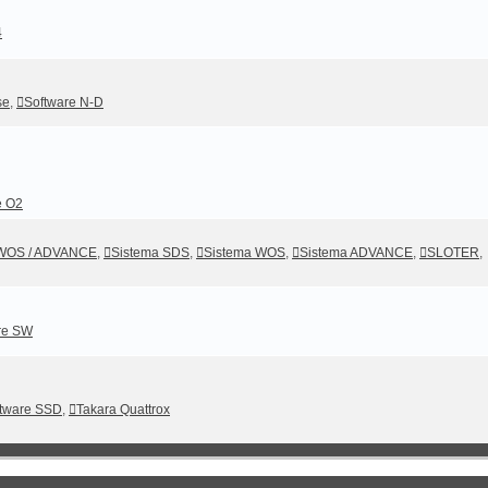
4
se
,
Software N-D
e O2
/ WOS / ADVANCE
,
Sistema SDS
,
Sistema WOS
,
Sistema ADVANCE
,
SLOTER
,
re SW
tware SSD
,
Takara Quattrox