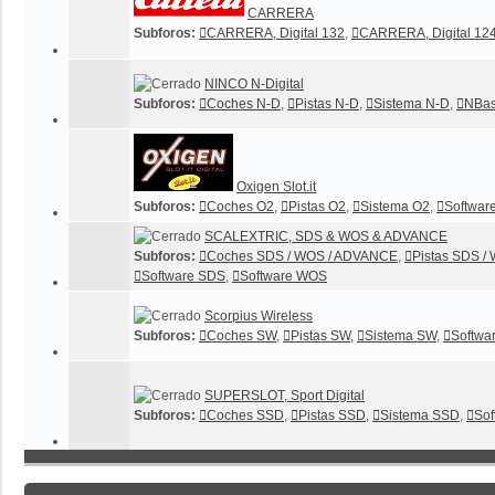
CARRERA
Subforos:
CARRERA, Digital 132
,
CARRERA, Digital 12
NINCO N-Digital
Subforos:
Coches N-D
,
Pistas N-D
,
Sistema N-D
,
NBa
Oxigen Slot.it
Subforos:
Coches O2
,
Pistas O2
,
Sistema O2
,
Softwar
SCALEXTRIC, SDS & WOS & ADVANCE
Subforos:
Coches SDS / WOS / ADVANCE
,
Pistas SDS 
Software SDS
,
Software WOS
Scorpius Wireless
Subforos:
Coches SW
,
Pistas SW
,
Sistema SW
,
Softwa
SUPERSLOT, Sport Digital
Subforos:
Coches SSD
,
Pistas SSD
,
Sistema SSD
,
Sof