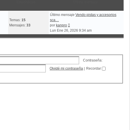
Estadísticas
Último mensaje
Último mensaje
Vendo pistas y accesorios
Temas:
15
sca…
Ver
Mensajes:
33
por
kanpro
último
Lun Ene 26, 2026 9:34 am
mensaje
Contraseña:
Olvidé mi contraseña
|
Recordar