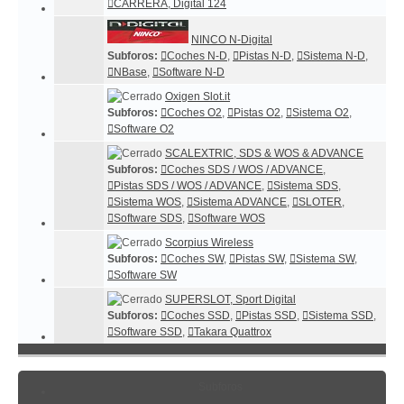
CARRERA, Digital 124
NINCO N-Digital
Subforos:
Coches N-D
,
Pistas N-D
,
Sistema N-D
,
NBase
,
Software N-D
Oxigen Slot.it
Subforos:
Coches O2
,
Pistas O2
,
Sistema O2
,
Software O2
SCALEXTRIC, SDS & WOS & ADVANCE
Subforos:
Coches SDS / WOS / ADVANCE
,
Pistas SDS / WOS / ADVANCE
,
Sistema SDS
,
Sistema WOS
,
Sistema ADVANCE
,
SLOTER
,
Software SDS
,
Software WOS
Scorpius Wireless
Subforos:
Coches SW
,
Pistas SW
,
Sistema SW
,
Software SW
SUPERSLOT, Sport Digital
Subforos:
Coches SSD
,
Pistas SSD
,
Sistema SSD
,
Software SSD
,
Takara Quattrox
Subforos