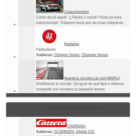
Coleccionismo
Como decía aquél: "¿Tienes 1 coche? Pues ya eres
coleccionista". Estamos locos por ver esas máquinas.
Kedadas
Particulares
Subforos:
Oxigen Series
,
Sureste Series
Nuestros circuitos de slot (MOPU)
Enséñanos tu circuito. Da igual de qué tipo o sistema,
comparte con nosotros tu pequeño tesoro.
SISTEMAS DE SLOT DIGITALES
CARRERA
Subforos:
CARRERA, Digital 132
,