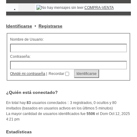
COMPRA-VENTA
Identificarse
•
Registrarse
Nombre de Usuario:
Contraseña:
Olvidé mi contraseña
|
Recordar
¿Quién está conectado?
En total hay
83
usuarios conectados :: 3 registrados, 0 ocultos y 80
invitados (basados en usuarios activos en los últimos 5 minutos)
La mayor cantidad de usuarios identificados fue
5506
el Dom Oct 12, 2025
4:21 pm
Estadísticas