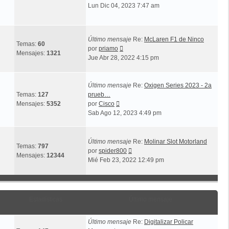
último
Lun Dic 04, 2023 7:47 am
mensaje
Último mensaje
Re:
McLaren F1 de Ninco
Temas:
60
Ver
por
priamo
Mensajes:
1321
último
Jue Abr 28, 2022 4:15 pm
mensaje
Último mensaje
Re:
Oxigen Series 2023 - 2a
Temas:
127
prueb…
Ver
Mensajes:
5352
por
Cisco
último
Sab Ago 12, 2023 4:49 pm
mensaje
Último mensaje
Re:
Molinar Slot Motorland
Temas:
797
Ver
por
spider800
Mensajes:
12344
último
Mié Feb 23, 2022 12:49 pm
mensaje
Estadísticas
Último mensaje
Último mensaje
Re:
Digitalizar Policar