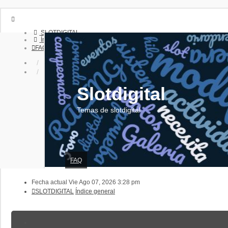
SLOTDIGITAL
Índice general
FAQ
Identificarse
Registrarse
Slotdigital
Temas de slotdigital
FAQ
Fecha actual Vie Ago 07, 2026 3:28 pm
SLOTDIGITAL
Índice general