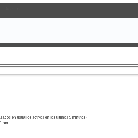
Subforos
basados en usuarios activos en los últimos 5 minutos)
21 pm