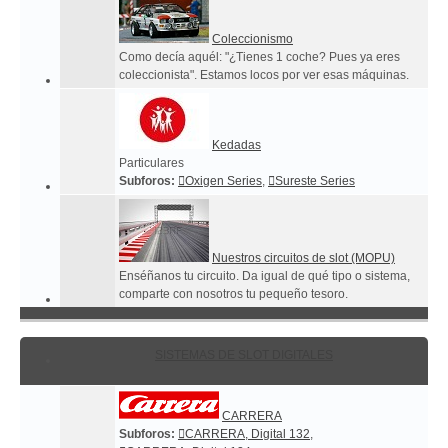
Coleccionismo
Como decía aquél: "¿Tienes 1 coche? Pues ya eres
coleccionista". Estamos locos por ver esas máquinas.
Kedadas
Particulares
Subforos:
Oxigen Series
,
Sureste Series
Nuestros circuitos de slot (MOPU)
Enséñanos tu circuito. Da igual de qué tipo o sistema,
comparte con nosotros tu pequeño tesoro.
SISTEMAS DE SLOT DIGITALES
CARRERA
Subforos:
CARRERA, Digital 132
,