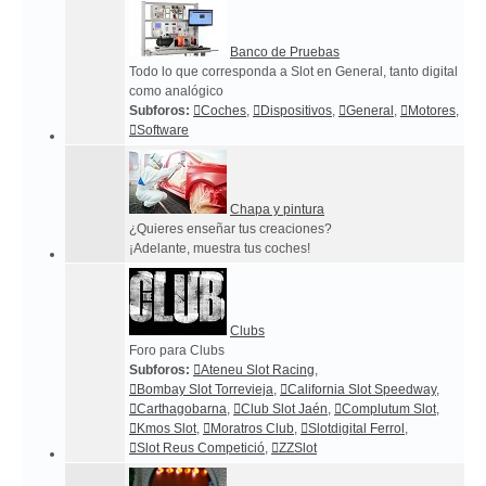
Banco de Pruebas
Todo lo que corresponda a Slot en General, tanto digital
como analógico
Subforos:
Coches
,
Dispositivos
,
General
,
Motores
,
Software
Chapa y pintura
¿Quieres enseñar tus creaciones?
¡Adelante, muestra tus coches!
Clubs
Foro para Clubs
Subforos:
Ateneu Slot Racing
,
Bombay Slot Torrevieja
,
California Slot Speedway
,
Carthagobarna
,
Club Slot Jaén
,
Complutum Slot
,
Kmos Slot
,
Moratros Club
,
Slotdigital Ferrol
,
Slot Reus Competició
,
ZZSlot