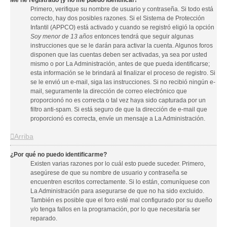
Me he registrado ¡y no me puedo identificar!
Primero, verifique su nombre de usuario y contraseña. Si todo está
correcto, hay dos posibles razones. Si el Sistema de Protección
Infantil (APPCO) está activado y cuando se registró eligió la opción
Soy menor de 13 años
entonces tendrá que seguir algunas
instrucciones que se le darán para activar la cuenta. Algunos foros
disponen que las cuentas deben ser activadas, ya sea por usted
mismo o por La Administración, antes de que pueda identificarse;
esta información se le brindará al finalizar el proceso de registro. Si
se le envió un e-mail, siga las instrucciones. Si no recibió ningún e-
mail, seguramente la dirección de correo electrónico que
proporcionó no es correcta o tal vez haya sido capturada por un
filtro anti-spam. Si está seguro de que la dirección de e-mail que
proporcionó es correcta, envíe un mensaje a La Administración.
Arriba
¿Por qué no puedo identificarme?
Existen varias razones por lo cuál esto puede suceder. Primero,
asegúrese de que su nombre de usuario y contraseña se
encuentren escritos correctamente. Si lo están, comuníquese con
La Administración para asegurarse de que no ha sido excluido.
También es posible que el foro esté mal configurado por su dueño
y/o tenga fallos en la programación, por lo que necesitaría ser
reparado.