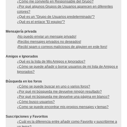
¿Cómo me convierto en Responsable del Grupo?
¿Por qué algunos Grupos de Usuarios aparecen en diferentes
colores?
¿Qué es un "Grupo de Usuarios predeterminado"?
¿Qué es el enlace "El equipo"?
Mensajería privada
¡No puedo enviar un mensaje privado!
¡Recibo mensajes privados no deseados!
¡Recibí spam o correos maliciosos de alguien en este foro!
Amigos e Ignorados
¿Qué es la lista de Mis Amigos e Ignorados?
¿Cómo se puede añadir o borrar usuarios de mi lista de Amigos e
Ignorados?
Búsqueda en los foros
¿Cómo se puede buscar en uno o varios foros?
¿Por qué mi búsqueda me devuelve ningún resultado?
¿Por qué mi búsqueda me devuelve una página en blanco?
¿Cómo busco usuarios?
¿Como se puede encontrar mis propios mensajes y temas?
Suscripciones y Favoritos
¿Cuál es la diferencia entre añadir como Favorito y suscribirme a
un tema?