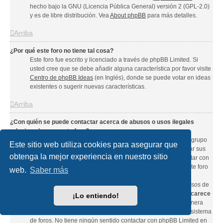
hecho bajo la GNU (Licencia Pública General) versión 2 (GPL-2.0)
y es de libre distribución. Vea
About phpBB
para más detalles.
Arriba
¿Por qué este foro no tiene tal cosa?
Este foro fue escrito y licenciado a través de phpBB Limited. Si
usted cree que se debe añadir alguna característica por favor visite
Centro de phpBB Ideas
(en Inglés), donde se puede votar en ideas
existentes o sugerir nuevas características.
Arriba
¿Con quién se puede contactar acerca de abusos o usos ilegales
relacionados con este foro?
Cada uno de los administradores que figuran en la lista del grupo
Este sitio web utiliza cookies para asegurar que
donde dice "El Equipo" es un contacto apropiado para enviar sus
obtenga la mejor experiencia en nuestro sitio
quejas. Si así no obtiene respuesta debería tratar de contactar con
el dueño del dominio (efectúe una
búsqueda whois
) o, si este foro
web.
Saber más
tiene correo sobre un dominio gratuito (Yahoo!, gmail.com,
hotmail.com, etc.), al departamento o administración de abusos de
ese servicio. Por favor, tenga en cuenta que phpBB Limited
carece
¡Lo entiendo!
de cualquier tipo de control
y no puede ser de ninguna manera
responsable sobre cómo, dónde o por quién es usado este sistema
de foros. No tiene ningún sentido contactar con phpBB Limited en