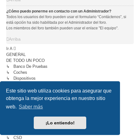
¿Cómo puedo ponerme en contacto con un Administrador?
Todos los usuarios del foro pueden usar el formulario “Contáctenos”, si
está opción ha sido habilitada por el Administrador del foro.
Los miembros del foro también pueden usar el enlace "El equipo".
Arriba
Ir A
GENERAL
DE TODO UN POCO
↳ Banco De Pruebas
↳ Coches
↳ Dispositivos
↳ General
↳ Motores
Este sitio web utiliza cookies para asegurar que
↳ Software
obtenga la mejor experiencia en nuestro sitio
↳ Chapa Y Pintura
web.
Saber más
↳ Clubs
↳ Ateneu Slot Racing
↳ Bombay Slot Torrevieja
¡Lo entiendo!
↳ California Slot Speedway
↳ El Club California 2019
↳ CSD