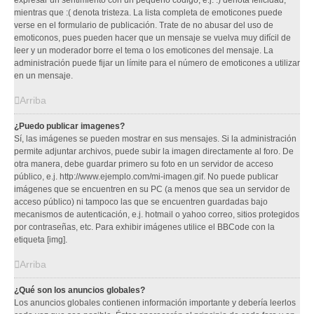
expresar un sentimiento con un pequeño código, e.j. :) denota felicidad,
mientras que :( denota tristeza. La lista completa de emoticones puede
verse en el formulario de publicación. Trate de no abusar del uso de
emoticonos, pues pueden hacer que un mensaje se vuelva muy difícil de
leer y un moderador borre el tema o los emoticones del mensaje. La
administración puede fijar un límite para el número de emoticones a utilizar
en un mensaje.
Arriba
¿Puedo publicar imagenes?
Sí, las imágenes se pueden mostrar en sus mensajes. Si la administración
permite adjuntar archivos, puede subir la imagen directamente al foro. De
otra manera, debe guardar primero su foto en un servidor de acceso
público, e.j. http://www.ejemplo.com/mi-imagen.gif. No puede publicar
imágenes que se encuentren en su PC (a menos que sea un servidor de
acceso público) ni tampoco las que se encuentren guardadas bajo
mecanismos de autenticación, e.j. hotmail o yahoo correo, sitios protegidos
por contraseñas, etc. Para exhibir imágenes utilice el BBCode con la
etiqueta [img].
Arriba
¿Qué son los anuncios globales?
Los anuncios globales contienen información importante y debería leerlos