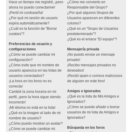
Hace un tiempo me registré, ¡pero
¿Cómo me convierto en
ahora no puedo conectarme!
Responsable del Grupo?
¡Perdí mi contraseña!
¿Por qué algunos Grupos de
¿Por qué mi sesión de usuario
Usuarios aparecen en diferentes
expira automáticamente?
colores?
¿Cuál es la función de "Borrar
¿Qué es un "Grupo de Usuarios
cookies"?
predeterminado"?
¿Qué es el enlace "El equipo"?
Preferencias de usuario y
configuraciones
Mensajería privada
¿Cómo se puede cambiar mi
¡No puedo enviar un mensaje
configuración?
privado!
¿Cómo evito que mi nombre de
¡Recibo mensajes privados no
usuario aparezca en las listas de
deseados!
usuarios conectados?
¡Recibí spam o correos maliciosos
¡La hora en los foros no es
de alguien en este foro!
correcta!
Amigos e Ignorados
Cambié la zona horaria en mi
¿Qué es la lista de Mis Amigos e
perfil, ¡pero la hora sigue siendo
Ignorados?
incorrecto!
¿Cómo se puede añadir o borrar
¡Mi idioma no está en la lista!
usuarios de mi lista de Amigos e
¿Qué es la imagen al lado de mi
Ignorados?
nombre de usuario?
¿Cómo puedo mostrar un avatar?
Búsqueda en los foros
¿Cómo se puede cambiar mi