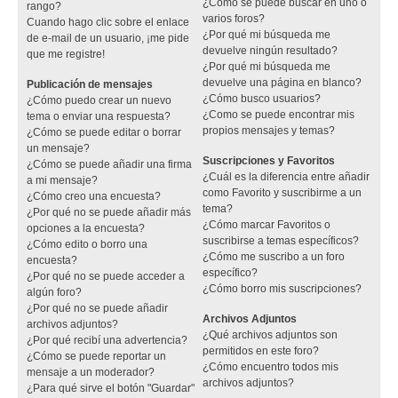
¿Cómo se puede buscar en uno o
rango?
varios foros?
Cuando hago clic sobre el enlace
¿Por qué mi búsqueda me
de e-mail de un usuario, ¡me pide
devuelve ningún resultado?
que me registre!
¿Por qué mi búsqueda me
devuelve una página en blanco?
Publicación de mensajes
¿Cómo busco usuarios?
¿Cómo puedo crear un nuevo
¿Como se puede encontrar mis
tema o enviar una respuesta?
propios mensajes y temas?
¿Cómo se puede editar o borrar
un mensaje?
Suscripciones y Favoritos
¿Cómo se puede añadir una firma
¿Cuál es la diferencia entre añadir
a mi mensaje?
como Favorito y suscribirme a un
¿Cómo creo una encuesta?
tema?
¿Por qué no se puede añadir más
¿Cómo marcar Favoritos o
opciones a la encuesta?
suscribirse a temas específicos?
¿Cómo edito o borro una
¿Cómo me suscribo a un foro
encuesta?
específico?
¿Por qué no se puede acceder a
¿Cómo borro mis suscripciones?
algún foro?
¿Por qué no se puede añadir
Archivos Adjuntos
archivos adjuntos?
¿Qué archivos adjuntos son
¿Por qué recibí una advertencia?
permitidos en este foro?
¿Cómo se puede reportar un
¿Cómo encuentro todos mis
mensaje a un moderador?
archivos adjuntos?
¿Para qué sirve el botón "Guardar"