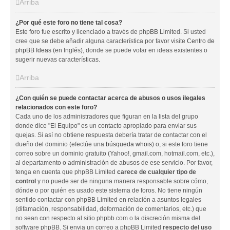
Arriba
¿Por qué este foro no tiene tal cosa?
Este foro fue escrito y licenciado a través de phpBB Limited. Si usted
cree que se debe añadir alguna característica por favor visite
Centro de
phpBB Ideas
(en Inglés), donde se puede votar en ideas existentes o
sugerir nuevas características.
Arriba
¿Con quién se puede contactar acerca de abusos o usos ilegales
relacionados con este foro?
Cada uno de los administradores que figuran en la lista del grupo
donde dice "El Equipo" es un contacto apropiado para enviar sus
quejas. Si así no obtiene respuesta debería tratar de contactar con el
dueño del dominio (efectúe una
búsqueda whois
) o, si este foro tiene
correo sobre un dominio gratuito (Yahoo!, gmail.com, hotmail.com, etc.),
al departamento o administración de abusos de ese servicio. Por favor,
tenga en cuenta que phpBB Limited
carece de cualquier tipo de
control
y no puede ser de ninguna manera responsable sobre cómo,
dónde o por quién es usado este sistema de foros. No tiene ningún
sentido contactar con phpBB Limited en relación a asuntos legales
(difamación, responsabilidad, deformación de comentarios, etc.) que
no sean con respecto al sitio phpbb.com o la discreción misma del
software phpBB. Si envia un correo a phpBB Limited
respecto del uso