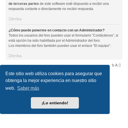
de terceras partes
de este software esté dispuesto a recibir una
respuesta cortante o directamente no recibir respuesta.
Arriba
¿Cómo puedo ponerme en contacto con un Administrador?
Todos los usuarios del foro pueden usar el formulario “Contáctenos”, si
está opción ha sido habilitada por el Administrador del foro.
Los miembros del foro también pueden usar el enlace "El equipo".
Arriba
Ir A
Este sitio web utiliza cookies para asegurar que
obtenga la mejor experiencia en nuestro sitio
SLOTDIGITAL
Índice general
Contáctanos
Borrar cookies
Todos los horarios son
UTC
web.
Saber más
Desarrollado por
phpBB
® Forum Software © phpBB Limited
¡Lo entiendo!
Traducción al español por
phpBB España
Style
we_universal
created by INVENTEA & v12mike
Privacidad
|
Condiciones