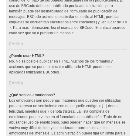
control de formato de los objetos particulares de las publicaciones. El
uso de BBCode debe ser habilitado por la administración, pero
también puede ser deshabilitado del formulario de publicación de
mensajes. BBCode asimismo es similar en estilo al HTML, pero las
etiquetas se encuentran encerrados entre corchetes [ y ] en lugar de < y
>. Para más información, lea el manual de BBCode. El enlace aparece
cada vez que va a publicar un mensaje.
Arriba
¿Puedo usar HTML?
No. No es posible publicar en HTML. Muchos de los formatos y
acciones que se pueden ejecutar utilizando HTML pueden ser
aplicados utilizando BBCodes.
Arriba
¿Qué son los emoticonos?
Los emoticonos son pequeñas imágenes que pueden ser utilizadas
para expresar un sentimiento con un pequeño código, e.j. :) denota
felicidad, mientras que :( denota tristeza. La lista completa de
emoticones puede verse en el formulario de publicación. Trate de no
abusar del uso de emoticonos, pues pueden hacer que un mensaje se
vuelva muy difícil de leer y un moderador borre el tema o los
emoticones del mensaje. La administración puede fijar un límite para el