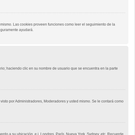
al mismo. Las cookies proveen funciones como leer el seguimiento de la
 seguramente ayudará.
ario; haciendo clic en su nombre de usuario que se encuentra en la parte
á visto por Administradores, Moderadores y usted mismo. Se le contará como
uerdo a su ubicación, e.j. Londres, París, Nueva York, Sydney, etc. Recuerde