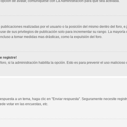
 opción de avatar, comuníquese con La Administración para que sea activada.
publicaciones realizadas por el usuario o la posición del mismo dentro del foro, 
use de sus privilegios de publicación solo para incrementar su rango. La mayoría 
incluso a tomar medidas mas drásticas, como la expulsión del foro.
e registre!
foro, si la administración habilita la opción. Esto es para prevenir el uso malicios
espuesta a un tema, haga clic en "Enviar respuesta". Seguramente necesite registr
de votar en las encuestas, etc.