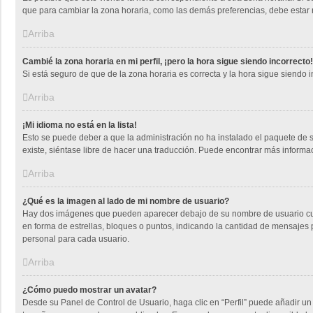
que para cambiar la zona horaria, como las demás preferencias, debe estar r
Arriba
Cambié la zona horaria en mi perfil, ¡pero la hora sigue siendo incorrecto!
Si está seguro de que de la zona horaria es correcta y la hora sigue siendo
Arriba
¡Mi idioma no está en la lista!
Esto se puede deber a que la administración no ha instalado el paquete de s
existe, siéntase libre de hacer una traducción. Puede encontrar más informa
Arriba
¿Qué es la imagen al lado de mi nombre de usuario?
Hay dos imágenes que pueden aparecer debajo de su nombre de usuario cuando
en forma de estrellas, bloques o puntos, indicando la cantidad de mensaje
personal para cada usuario.
Arriba
¿Cómo puedo mostrar un avatar?
Desde su Panel de Control de Usuario, haga clic en “Perfil” puede añadir un