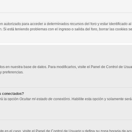
en autorizado para acceder a determinados recursos del foro y estar identificado 
ón. Si está teniendo problemas con el ingreso o salida del foro, borrar las cookies
dos en nuestra base de datos. Para modificarlos, visite el Panel de Control de Usu
y preferencias.
os conectados?
rá la opción
Ocultar mi estado de conexións
. Habilite esta opción y solamente ser
te es el caso, visite el Panel de Control de Usuario y defina su zona horaria de ac