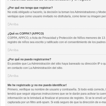
¿Por qué me tengo que registrar?
No está obligado a hacerlo, la decisión la toman los Administradores y Mode
ventajas que como usuario invitado no disfrutaría, como tener su imagen pe
Arriba
¿Qué es COPPA? (APPCO)
COPPA, APPCO, o Acta de Privacidad y Protección de Niños menores de 13 años
registro de niños sea escrito y ratificado con el consentimiento de los padr
Arriba
¿Por qué no puedo registrarme?
Es posible que La Administración del sitio haya baneado su dirección IP o q
en contacto con La Administración del sitio.
Arriba
Me he registrado ¡y no me puedo identificar!
Primero, verifique su nombre de usuario y contraseña. Si todo está correcto,
tendrá que seguir algunas instrucciones que se le darán para activar la cue
información se le brindará al finalizar el proceso de registro. Si se le envió
capturada por un filtro anti-spam. Si está seguro de que la dirección de e-m