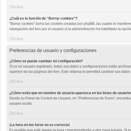
Arriba
¿Cuál es la función de "Borrar cookies"?
"Borrar cookies" borra las cookies creadas por phpBB, las cuales le mantien
navegación del foro por el usuario si la administración ha habilitado la opci
Arriba
Preferencias de usuario y configuraciones
¿Cómo se puede cambiar mi configuración?
Si es un usuario registrado, todos sus datos y configuraciones están archiva
superior de las páginas del foro. Este sistema le permitirá cambiar sus datos 
Arriba
¿Cómo evito que mi nombre de usuario aparezca en las listas de usuari
Desde su Panel de Control de Usuario, en "Preferencias de Foros", encontra
usuario oculto.
Arriba
¡La hora en los foros no es correcta!
Es posible que esté viendo la hora correspondiente a otra zona horaria. Si es