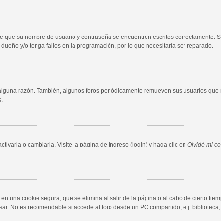
 de que su nombre de usuario y contraseña se encuentren escritos correctamente. 
 dueño y/o tenga fallos en la programación, por lo que necesitaría ser reparado.
 alguna razón. También, algunos foros periódicamente remueven sus usuarios que n
s.
ivarla o cambiarla. Visite la página de ingreso (login) y haga clic en
Olvidé mi c
en una cookie segura, que se elimina al salir de la página o al cabo de cierto ti
r. No es recomendable si accede al foro desde un PC compartido, e.j. biblioteca, cy