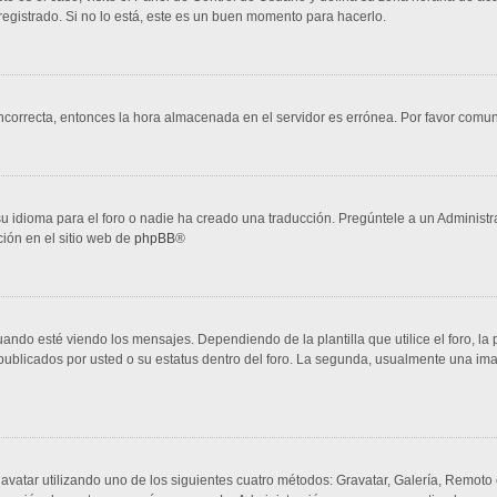
egistrado. Si no lo está, este es un buen momento para hacerlo.
 incorrecta, entonces la hora almacenada en el servidor es errónea. Por favor comu
u idioma para el foro o nadie ha creado una traducción. Pregúntele a un Administra
ción en el sitio web de
phpBB
®
 esté viendo los mensajes. Dependiendo de la plantilla que utilice el foro, la p
s publicados por usted o su estatus dentro del foro. La segunda, usualmente una 
 avatar utilizando uno de los siguientes cuatro métodos: Gravatar, Galería, Remoto