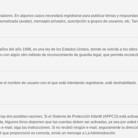
radores. En algunos casos necesitará registrarse para publicar temas y respuestas
rsonalizada (avatar), mensajes privados, suscripción a grupos de usuarios, etc. 
 del año 1998, es una ley de los Estados Unidos, donde se solicita a los sitios d
es o con algún otro método de reconocimiento de guardia legal, que permita recolec
ue el nombre de usuario con el que está intentando registrarse, esté deshabilitad
 hay dos posibles razones. Si el Sistema de Protección Infantil (APPCO) está activa
nta. Algunos foros disponen que las cuentas deben ser activadas, ya sea por usted 
 un e-mail, siga las instrucciones. Si no recibió ningún e-mail, seguramente la direc
ail que proporcionó es correcta, envíe un mensaje a La Administración.