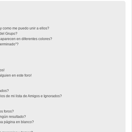
y como me puedo unir a ellos?
del Grupo?
aparecen en diferentes colores?
terminado"?
os!
lguien en este foro!
rados?
os de mi lista de Amigos e Ignorados?
s foros?
ngún resultado?
na página en blanco?